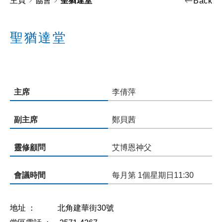
主頁
協會
聖猶達堂
Back
聖猶達堂
主席
李倩萍
副主席
鄭貝茜
靈修顧問
艾博恩神父
會議時間
每月第 1個星期日11:30
地址 ： 北角建華街30號