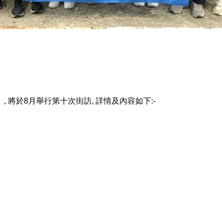
』
,
將於
8
月舉行第十次街訪
,
詳情及內容如下
:-