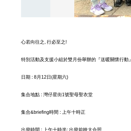
心若向往之
,
行必至之
!
特別活動及支援小組於雙月份舉辦的『
送
暖
關懷
行動
日期
: 8
月
12
日
(
星期六
)
集合地點
:
灣仔星街
1
號聖母聖衣堂
集合
&briefing
時間
:
上午十時正
出發時間
:
上午十時半
;
出發前映大合照