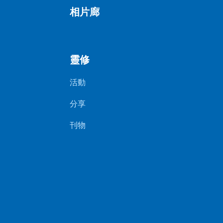
相片廊
靈修
活動
分享
刊物