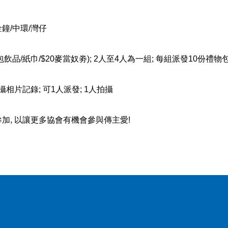
金鐘
/
中環
/
灣仔
包飲品
/
紙巾
/$20
麥當奴劵
); 2
人至
4
人為一組
;
每組派發
10
份禮物
攝相片記錄
;
可
1
人派發
; 1
人拍攝
參加
,
以讓更多協會有機會參與傳主愛
!