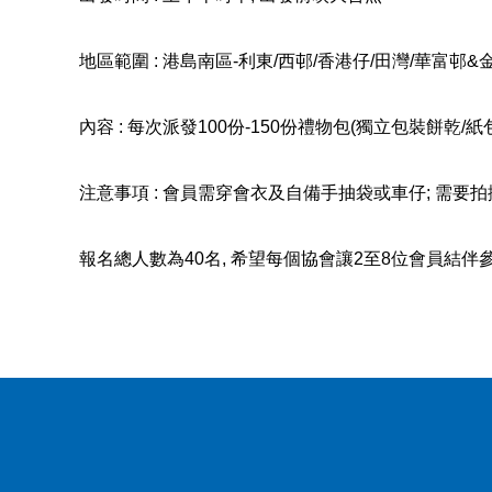
地區範圍
:
港島南區
-
利東
/
西邨
/
香港仔
/
田灣
/
華富邨
&
內容
:
每次派發
100
份
-150
份禮物包
(
獨立包裝餅乾
/
紙
注意事項
:
會員需穿會衣及自備手抽袋或車仔
;
需要拍
報名總人數為
40
名
,
希望每個協會讓
2
至
8
位會員結伴